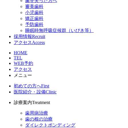
歯を失った方へ
審美歯科
小児歯科
矯正歯科
予防歯科
睡眠時無呼吸症候群（いびき等）
採用情報
Recruit
アクセス
Access
HOME
TEL
WEB予約
アクセス
メニュー
初めての方へ
First
医院紹介・設備
Clinic
診療案内
Treatment
歯周病治療
歯の根の治療
ダイレクトボンディング