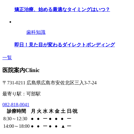
矯正治療、始める最適なタイミングはいつ？
歯科知識
即日！見た目が変わるダイレクトボンディング
一覧
医院案内
Clinic
〒731-0211 広島県広島市安佐北区三入3-7-24
最寄り駅：可部駅
082-818-0041
診療時間
月
火
水
木
金
土
日/祝
8:30～12:30
●
●
ー
●
●
●
ー
14:00～18:00
●
●
ー
●
●
▲
ー