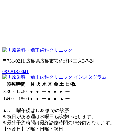
〒731-0211 広島県広島市安佐北区三入3-7-24
082-818-0041
診療時間
月
火
水
木
金
土
日/祝
8:30～12:30
●
●
ー
●
●
●
ー
14:00～18:00
●
●
ー
●
●
▲
ー
▲…土曜午後は17:00までの診療
※祝日がある週は水曜日も診療いたします。
※最終予約時間は最終診療時間の15分前となります。
【休診日】水曜・日曜・祝日