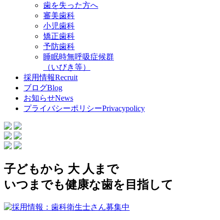
歯を失った方へ
審美歯科
小児歯科
矯正歯科
予防歯科
睡眠時無呼吸症候群
（いびき等）
採用情報
Recruit
ブログ
Blog
お知らせ
News
プライバシーポリシー
Privacypolicy
子
ど
も
から
大
人
まで
いつまでも
健康な歯
を
目指して