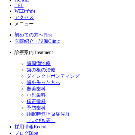
TEL
WEB予約
アクセス
メニュー
初めての方へ
First
医院紹介・設備
Clinic
診療案内
Treatment
歯周病治療
歯の根の治療
ダイレクトボンディング
歯を失った方へ
審美歯科
小児歯科
矯正歯科
予防歯科
睡眠時無呼吸症候群
（いびき等）
採用情報
Recruit
ブログ
Blog