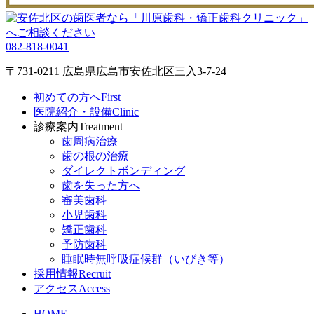
082-818-0041
〒731-0211 広島県広島市安佐北区三入3-7-24
初めての方へ
First
医院紹介・設備
Clinic
診療案内
Treatment
歯周病治療
歯の根の治療
ダイレクトボンディング
歯を失った方へ
審美歯科
小児歯科
矯正歯科
予防歯科
睡眠時無呼吸症候群（いびき等）
採用情報
Recruit
アクセス
Access
HOME