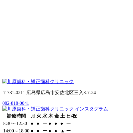
〒731-0211 広島県広島市安佐北区三入3-7-24
082-818-0041
診療時間
月
火
水
木
金
土
日/祝
8:30～12:30
●
●
ー
●
●
●
ー
14:00～18:00
●
●
ー
●
●
▲
ー