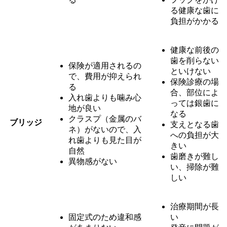
る健康な歯に
負担がかかる
健康な前後の
歯を削らない
保険が適用されるの
といけない
で、費用が抑えられ
保険診療の場
る
合、部位によ
入れ歯よりも噛み心
っては銀歯に
地が良い
なる
クラスプ（金属のバ
ブリッジ
支えとなる歯
ネ）がないので、入
への負担が大
れ歯よりも見た目が
きい
自然
歯磨きが難し
異物感がない
い、掃除が難
しい
治療期間が長
固定式のため違和感
い